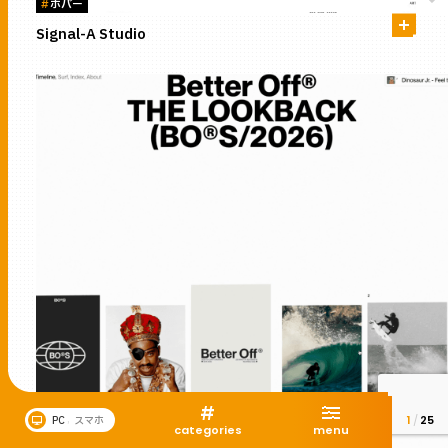
#
ホバー
Signal-A Studio
#
1
/
25
,
P
C
ス
マ
ホ
categories
menu