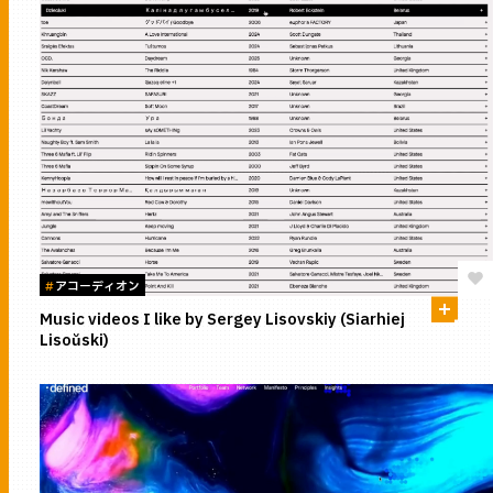
#
アコーディオン
Music videos I like by Sergey Lisovskiy (Siarhiej
Lisoŭski)