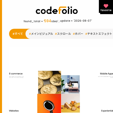
favoirte
594
update =
'2026-08-07'
found_total = '
idea' ,
#
すべて
#
メインビジュアル
#
スクロール
#
ホバー
#
テキストエフェクト