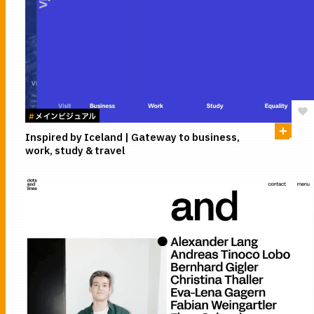
#
メインビジュアル
Inspired by Iceland | Gateway to business,
work, study & travel