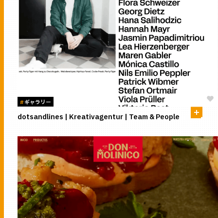
#
ギャラリー
dotsandlines | Kreativagentur | Team & People