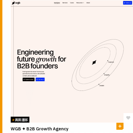
#
画面遷移
WGB ✦ B2B Growth Agency