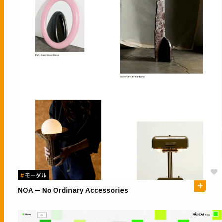
#
モーダル
NOA — No Ordinary Accessories