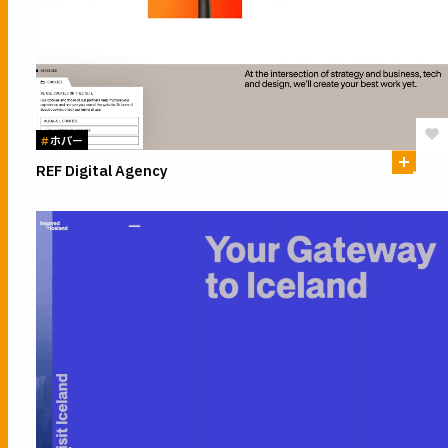
#
ホバー
REF Digital Agency