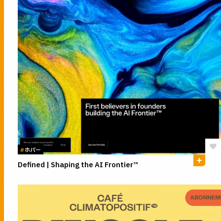
#
ホバー
Defined | Shaping the AI Frontier™