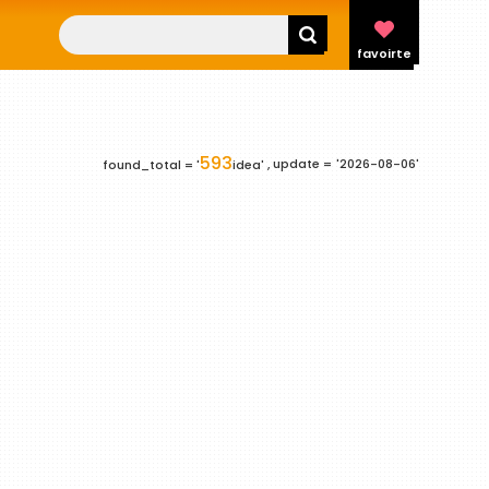
favoirte
593
update =
'2026-08-06'
found_total = '
idea' ,