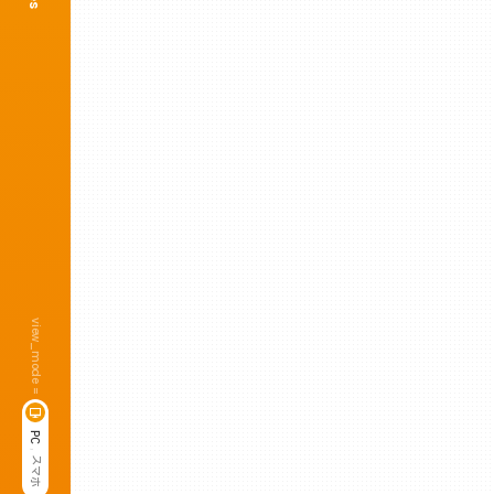
view_mode =
P
C
,
ス
マ
ホ