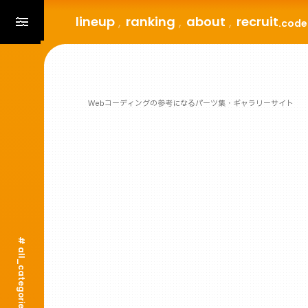
lineup
ranking
about
recruit
.code
Webコーディングの参考になるパーツ集・ギャラリーサイト
# all_categories