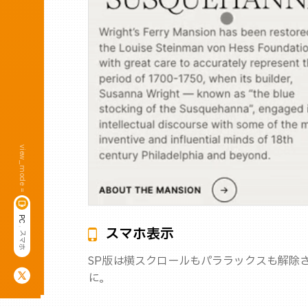
view_mode =
P
C
スマホ表示
,
ス
マ
ホ
SP版は横スクロールもパララックスも解除
に。