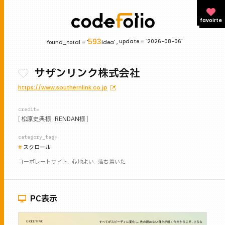
favoirte
593
update =
'2026-08-06'
found_total = '
idea' ,
サザンリンク株式会社
https://www.southernlink.co.jp
credit=
松原史典様
RENDAN様
category_tag=
スクロール
コーポレートサイト
心地よい
落ち着いた
PC表示