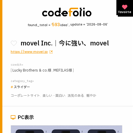
favoirte
593
update =
'2026-08-06'
found_total = '
idea' ,
movel Inc.｜今に強い、movel
https://www.movel.jp
credit=
Lucky Brothers & co.様
MEFILAS様
category_tag=
スライダー
コーポレートサイト
楽しい・面白い
活気のある
賑やか
PC表示