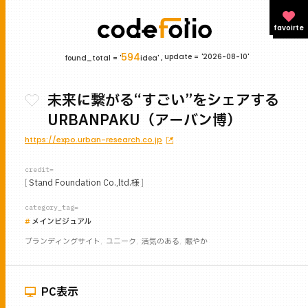
favoirte
594
update =
'2026-08-10'
found_total = '
idea' ,
未来に繋がる“すごい”をシェアする
URBANPAKU（アーバン博）
https://expo.urban-research.co.jp
credit=
Stand Foundation Co.,ltd.様
category_tag=
メインビジュアル
ブランディングサイト
ユニーク
活気のある
賑やか
PC表示