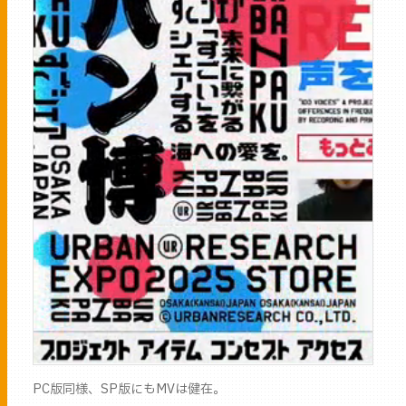
PC版同様、SP版にもMVは健在。