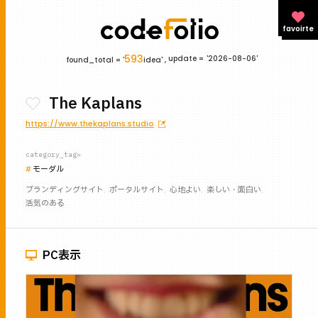
favoirte
593
update =
'2026-08-06'
found_total = '
idea' ,
The Kaplans
https://www.thekaplans.studio
category_tag=
モーダル
ブランディングサイト
ポータルサイト
心地よい
楽しい・面白い
活気のある
PC表示