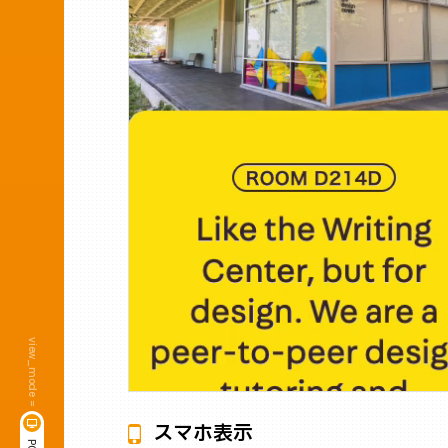
view_mode =
スマホ表示
P