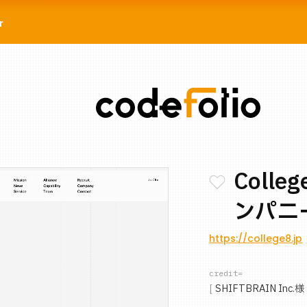
r
Coll
ンパニ
https://college8.jp
credit=
SHIFTBRAIN Inc.様