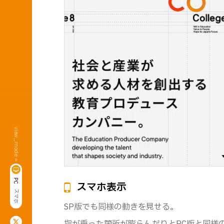
view_mode =
P
スマホ表示
C
,
ス
マ
ホ
SP版でも同様の動きを見せる。