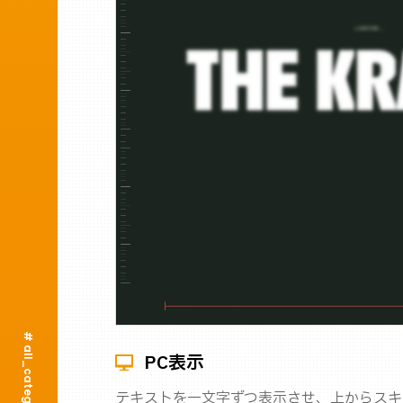
# all_categories
PC表示
テキストを一文字ずつ表示させ、上からスキ