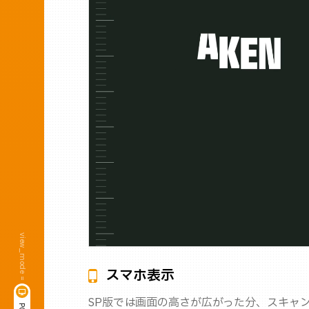
view_mode =
スマホ表示
SP版では画面の高さが広がった分、スキャ
P