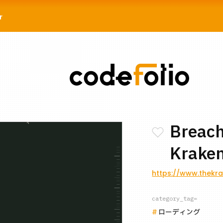
r
Breach
Krake
https://www.thekra
category_tag=
ローディング