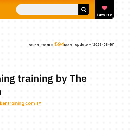
favoirte
594
update =
'2026-08-10'
found_total = '
idea' ,
ing training by The
n
kentraining.com